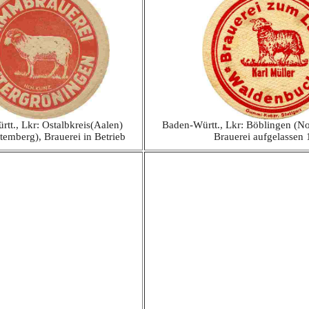
tt., Lkr: Ostalbkreis(Aalen)
Baden-Württ., Lkr: Böblingen (N
emberg), Brauerei in Betrieb
Brauerei aufgelassen