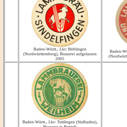
Baden-Württ., Lkr: Böblingen
Baden-Wür
(Nordwürttemberg), Brauerei aufgelassen
(Nordwürtt
2005
Baden-Württ., Lkr: Tuttlingen (Südbaden),
Brauerei in Betrieb