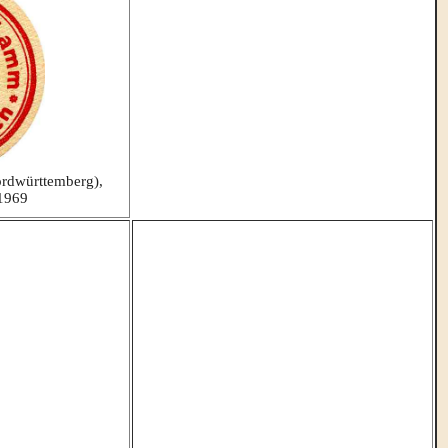
ordwürttemberg),
 1969