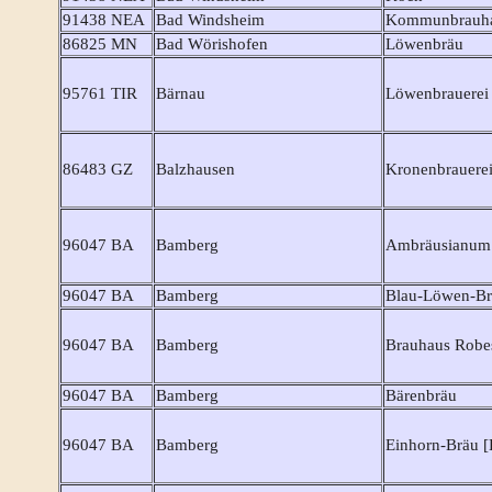
91438 NEA
Bad Windsheim
Kommunbrauha
86825 MN
Bad Wörishofen
Löwenbräu
95761 TIR
Bärnau
Löwenbrauerei
86483 GZ
Balzhausen
Kronenbrauerei
96047 BA
Bamberg
Ambräusianum
96047 BA
Bamberg
Blau-Löwen-B
96047 BA
Bamberg
Brauhaus Robes
96047 BA
Bamberg
Bärenbräu
96047 BA
Bamberg
Einhorn-Bräu [