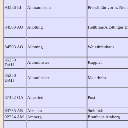
93336 EI
Altmannstein
Prösslbräu vorm. Neu
84503 AÖ
Altötting
Hellbräu/Altöttinger B
84503 AÖ
Altötting
Weissbräuhaus
85250
Altomünster
Kappler
DAH
85250
Altomünster
Maierbräu
DAH
87452 OA
Altusried
Post
63755 AB
Alzenau
Steinbräu
92224 AM
Amberg
Brauhaus Amberg