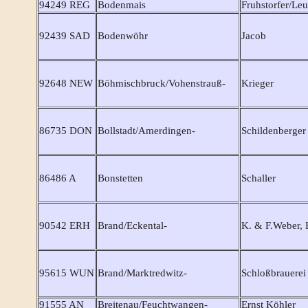
94249 REG
Bodenmais
Fruhstorfer/Leu
92439 SAD
Bodenwöhr
Jacob
92648 NEW
Böhmischbruck/Vohenstrauß-
Krieger
86735 DON
Bollstadt/Amerdingen-
Schildenberger
86486 A
Bonstetten
Schaller
90542 ERH
Brand/Eckental-
K. & F.Weber, 
95615 WUN
Brand/Marktredwitz-
Schloßbrauerei
91555 AN
Breitenau/Feuchtwangen-
Ernst Köhler