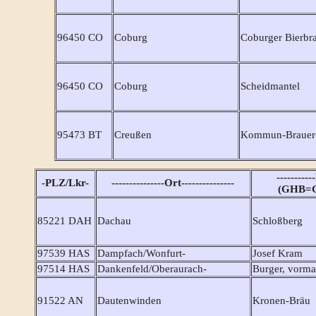
96450 CO
Coburg
Coburger Bierbr
96450 CO
Coburg
Scheidmantel
95473 BT
Creußen
Kommun-Brauer-
----------
-PLZ/Lkr-
---------------Ort---------------
(GHB=Ga
85221 DAH
Dachau
Schloßberg
97539 HAS
Dampfach/Wonfurt-
Josef Kram
97514 HAS
Dankenfeld/Oberaurach-
Burger, vorma
91522 AN
Dautenwinden
Kronen-Bräu