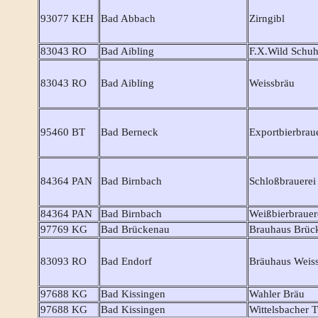
93077 KEH
Bad Abbach
Zirngibl
83043 RO
Bad Aibling
F.X.Wild Schu
83043 RO
Bad Aibling
Weissbräu
95460 BT
Bad Berneck
Exportbierbrau
84364 PAN
Bad Birnbach
Schloßbrauerei
84364 PAN
Bad Birnbach
Weißbierbrauer
97769 KG
Bad Brückenau
Brauhaus Brüc
83093 RO
Bad Endorf
Bräuhaus Weis
97688 KG
Bad Kissingen
Wahler Bräu
97688 KG
Bad Kissingen
Wittelsbacher