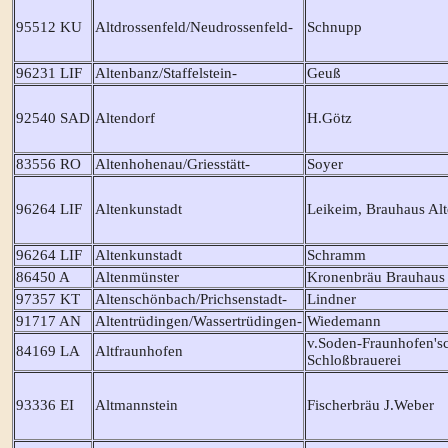
95512 KU
Altdrossenfeld/Neudrossenfeld-
Schnupp
96231 LIF
Altenbanz/Staffelstein-
Geuß
92540 SAD
Altendorf
H.Götz
83556 RO
Altenhohenau/Griesstätt-
Soyer
96264 LIF
Altenkunstadt
Leikeim, Brauhaus Alt
96264 LIF
Altenkunstadt
Schramm
86450 A
Altenmünster
Kronenbräu Brauhaus 
97357 KT
Altenschönbach/Prichsenstadt-
Lindner
91717 AN
Altentrüdingen/Wassertrüdingen-
Wiedemann
v.Soden-Fraunhofen's
84169 LA
Altfraunhofen
Schloßbrauerei
93336 EI
Altmannstein
Fischerbräu J.Weber