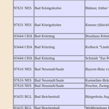
97631 NES
Bad Königshofen
Büttner, früher
97631 NES
Bad Königshofen
Kneuer (fälsch
93444 CHA
Bad Kötzting
Brauhaus Kötzt
93444 CHA
Bad Kötzting
Kolbeck "Lind
93444 CHA
Bad Kötzting
Schmidt "Zur P
97616 NES
Bad Neustadt/Saale
Bayern-Bräu vo
97616 NES
Bad Neustadt/Saale
Karmeliter-Brä
97616 NES
Bad Neustadt/Saale
Poschet, Zwing
83435 BGL
Bad Reichenhall
Bürgerbräu Au
83435 BGL
Bad Reichenhall
Weißbräuhaus L