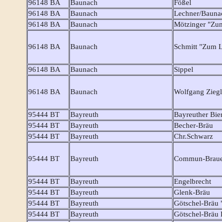
96148 BA
Baunach
Fößel
96148 BA
Baunach
Lechner/Bauna
96148 BA
Baunach
Mötzinger "Zu
96148 BA
Baunach
Schmitt "Zum 
96148 BA
Baunach
Sippel
96148 BA
Baunach
Wolfgang Ziegl
95444 BT
Bayreuth
Bayreuther Bie
95444 BT
Bayreuth
Becher-Bräu
95444 BT
Bayreuth
Chr.Schwarz
95444 BT
Bayreuth
Commun-Brauer
95444 BT
Bayreuth
Engelbrecht
95444 BT
Bayreuth
Glenk-Bräu
95444 BT
Bayreuth
Götschel-Bräu 
95444 BT
Bayreuth
Götschel-Bräu F