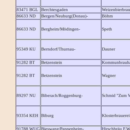
83471 BGL
Berchtesgaden
Weizenbierbra
86633 ND
Bergen/Neuburg(Donau)-
Böhm
86633 ND
Bergheim/Mödingen-
Speth
95349 KU
Berndorf/Thurnau-
Dauner
91282 BT
Betzenstein
Kommunbrauh
91282 BT
Betzenstein
Wagner
89297 NU
Biberach/Roggenburg-
Schmid "Zum Wo
93354 KEH
Biburg
Klosterbrauere
91788 WUG
Bieswang/Pappenheim-
Hirschbräu F.