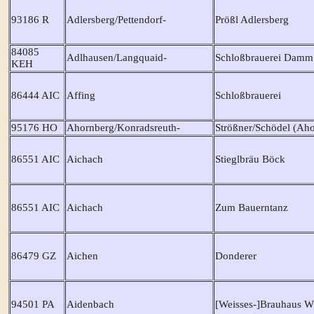
93186 R
Adlersberg/Pettendorf-
Prößl Adlersberg
84085
Adlhausen/Langquaid-
Schloßbrauerei Damm
KEH
86444 AIC
Affing
Schloßbrauerei
95176 HO
Ahornberg/Konradsreuth-
Strößner/Schödel (Aho
86551 AIC
Aichach
Stieglbräu Böck
86551 AIC
Aichach
Zum Bauerntanz
86479 GZ
Aichen
Donderer
94501 PA
Aidenbach
[Weisses-]Brauhaus W