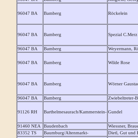
96047 BA
Bamberg
Röckelein
96047 BA
Bamberg
Spezial C.Merz
96047 BA
Bamberg
Weyermann, Rö
96047 BA
Bamberg
Wilde Rose
96047 BA
Bamberg
Wörner Gausta
96047 BA
Bamberg
Zwiebeltreter-
91126 RH
Barthelmesaurach/Kammerstein-
Gundel
91460 NEA
Baudenbach
Wiessner, Brau
83352 TS
Baumburg/Altenmarkt-
Dietl, Gut und