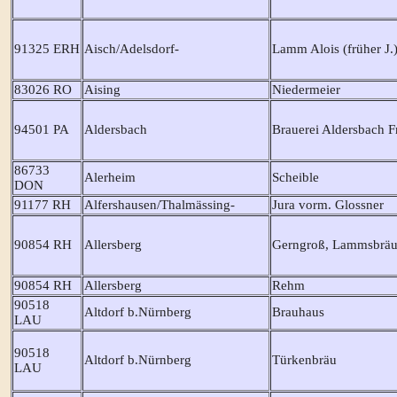
91325 ERH
Aisch/Adelsdorf-
Lamm Alois (früher J.
83026 RO
Aising
Niedermeier
94501 PA
Aldersbach
Brauerei Aldersbach F
86733
Alerheim
Scheible
DON
91177 RH
Alfershausen/Thalmässing-
Jura vorm. Glossner
90854 RH
Allersberg
Gerngroß, Lammsbrä
90854 RH
Allersberg
Rehm
90518
Altdorf b.Nürnberg
Brauhaus
LAU
90518
Altdorf b.Nürnberg
Türkenbräu
LAU