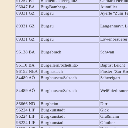
91257 BT
Büchenbach/Pegnitz-
Gerhard Herold
96047 BA
Bug/Bamberg-
Aumüller
89331 GZ
Burgau
Ayerle "Zum Te
89331 GZ
Burgau
Langenmayr, L
89331 GZ
Burgau
Löwenbrauerei
96138 BA
Burgebrach
Schwan
96110 BA
Burgellern/Scheßlitz-
Baptist Leicht
96152 NEA
Burghaslach
Finster "Zur K
84489 AÖ
Burghausen/Salzach
Schweigart
84489 AÖ
Burghausen/Salzach
Weißbierbrauer
86666 ND
Burgheim
Dirr
96224 LIF
Burgkunstadt
Gick
96224 LIF
Burgkunstadt
Graßmann
96224 LIF
Burgkunstadt
Günther