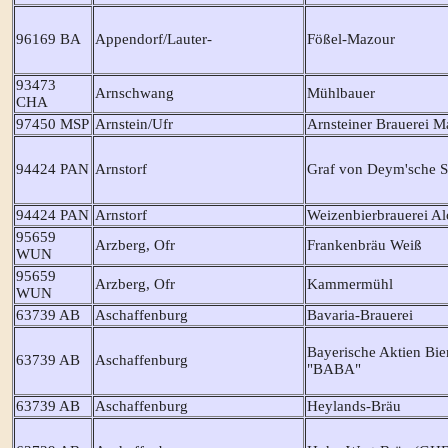
96169 BA
Appendorf/Lauter-
Fößel-Mazour
93473
Arnschwang
Mühlbauer
CHA
97450 MSP
Arnstein/Ufr
Arnsteiner Brauerei 
94424 PAN
Arnstorf
Graf von Deym'sche S
94424 PAN
Arnstorf
Weizenbierbrauerei Al
95659
Arzberg, Ofr
Frankenbräu Weiß
WUN
95659
Arzberg, Ofr
Kammermühl
WUN
63739 AB
Aschaffenburg
Bavaria-Brauerei
Bayerische Aktien Bie
63739 AB
Aschaffenburg
"BABA"
63739 AB
Aschaffenburg
Heylands-Bräu