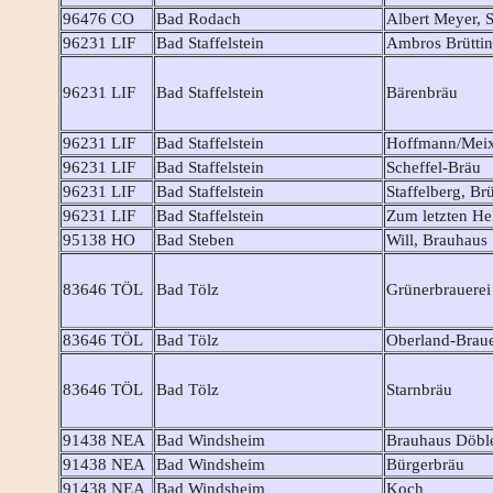
96476 CO
Bad Rodach
Albert Meyer, 
96231 LIF
Bad Staffelstein
Ambros Brütti
96231 LIF
Bad Staffelstein
Bärenbräu
96231 LIF
Bad Staffelstein
Hoffmann/Mei
96231 LIF
Bad Staffelstein
Scheffel-Bräu
96231 LIF
Bad Staffelstein
Staffelberg, Brü
96231 LIF
Bad Staffelstein
Zum letzten Hel
95138 HO
Bad Steben
Will, Brauhaus
83646 TÖL
Bad Tölz
Grünerbrauerei
83646 TÖL
Bad Tölz
Oberland-Braue
83646 TÖL
Bad Tölz
Starnbräu
91438 NEA
Bad Windsheim
Brauhaus Döbl
91438 NEA
Bad Windsheim
Bürgerbräu
91438 NEA
Bad Windsheim
Koch