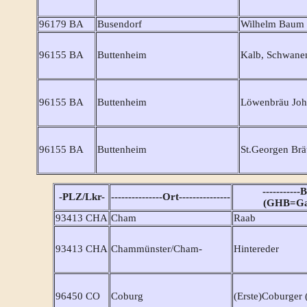
96179 BA
Busendorf
Wilhelm Baum
96155 BA
Buttenheim
Kalb, Schwane
96155 BA
Buttenheim
Löwenbräu Joh
96155 BA
Buttenheim
St.Georgen Brä
-----------
-PLZ/Lkr-
---------------Ort---------------
(GHB=Gas
93413 CHA
Cham
Raab
93413 CHA
Chammünster/Cham-
Hintereder
96450 CO
Coburg
(Erste)Coburger 