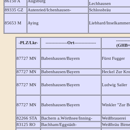
86150 A
Augsburg
Lechhausen
89335 GZ
Autenried/Ichenhausen-
Schlossbräu
85653 M
Aying
Liebhard/Inselkammer
--------
-PLZ/Lkr-
---------------Ort---------------
(GHB=G
87727 MN
Babenhausen/Bayern
Fürst Fugger
87727 MN
Babenhausen/Bayern
Heckel Zur Kr
87727 MN
Babenhausen/Bayern
Ludwig Sailer
87727 MN
Babenhausen/Bayern
Winkler "Zur B
82266 STA
Bachern a.Wörthsee/Inning-
Weißbrauerei
83125 RO
Bachham/Eggstädt-
Weißbräu Birne