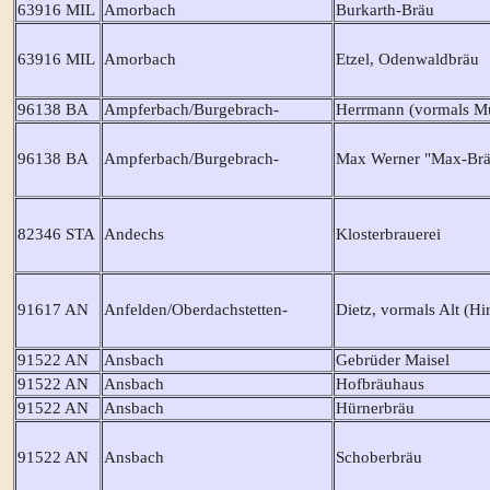
63916 MIL
Amorbach
Burkarth-Bräu
63916 MIL
Amorbach
Etzel, Odenwaldbräu
96138 BA
Ampferbach/Burgebrach-
Herrmann (vormals Mü
96138 BA
Ampferbach/Burgebrach-
Max Werner "Max-Brä
82346 STA
Andechs
Klosterbrauerei
91617 AN
Anfelden/Oberdachstetten-
Dietz, vormals Alt (Hi
91522 AN
Ansbach
Gebrüder Maisel
91522 AN
Ansbach
Hofbräuhaus
91522 AN
Ansbach
Hürnerbräu
91522 AN
Ansbach
Schoberbräu