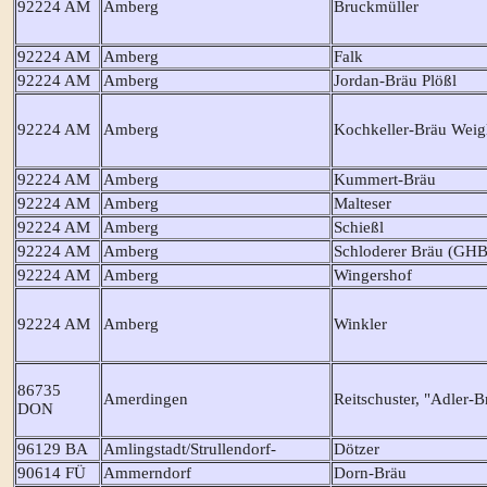
92224 AM
Amberg
Bruckmüller
92224 AM
Amberg
Falk
92224 AM
Amberg
Jordan-Bräu Plößl
92224 AM
Amberg
Kochkeller-Bräu Weig
92224 AM
Amberg
Kummert-Bräu
92224 AM
Amberg
Malteser
92224 AM
Amberg
Schießl
92224 AM
Amberg
Schloderer Bräu (GHB
92224 AM
Amberg
Wingershof
92224 AM
Amberg
Winkler
86735
Amerdingen
Reitschuster, "Adler-B
DON
96129 BA
Amlingstadt/Strullendorf-
Dötzer
90614 FÜ
Ammerndorf
Dorn-Bräu