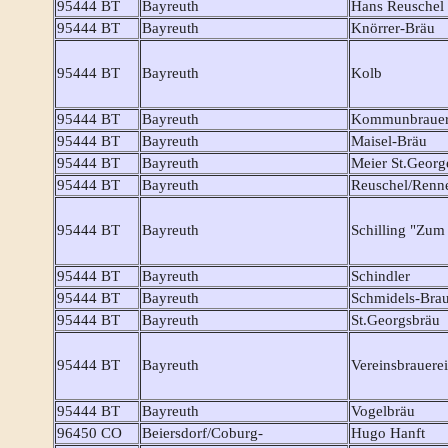
95444 BT
Bayreuth
Hans Reuschel
95444 BT
Bayreuth
Knörrer-Bräu
95444 BT
Bayreuth
Kolb
95444 BT
Bayreuth
Kommunbrauere
95444 BT
Bayreuth
Maisel-Bräu
95444 BT
Bayreuth
Meier St.Georg
95444 BT
Bayreuth
Reuschel/Renn
95444 BT
Bayreuth
Schilling "Zum 
95444 BT
Bayreuth
Schindler
95444 BT
Bayreuth
Schmidels-Brau
95444 BT
Bayreuth
St.Georgsbräu
95444 BT
Bayreuth
Vereinsbrauere
95444 BT
Bayreuth
Vogelbräu
96450 CO
Beiersdorf/Coburg-
Hugo Hanft