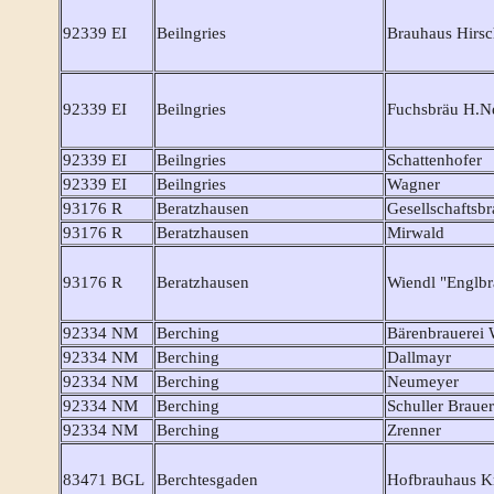
92339 EI
Beilngries
Brauhaus Hirsc
92339 EI
Beilngries
Fuchsbräu H.N
92339 EI
Beilngries
Schattenhofer
92339 EI
Beilngries
Wagner
93176 R
Beratzhausen
Gesellschaftsbr
93176 R
Beratzhausen
Mirwald
93176 R
Beratzhausen
Wiendl "Englbr
92334 NM
Berching
Bärenbrauerei 
92334 NM
Berching
Dallmayr
92334 NM
Berching
Neumeyer
92334 NM
Berching
Schuller Braue
92334 NM
Berching
Zrenner
83471 BGL
Berchtesgaden
Hofbrauhaus K