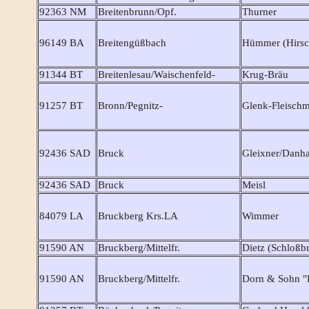
92363 NM
Breitenbrunn/Opf.
Thurner
96149 BA
Breitengüßbach
Hümmer (Hirsc
91344 BT
Breitenlesau/Waischenfeld-
Krug-Bräu
91257 BT
Bronn/Pegnitz-
Glenk-Fleischm
92436 SAD
Bruck
Gleixner/Danh
92436 SAD
Bruck
Meisl
84079 LA
Bruckberg Krs.LA
Wimmer
91590 AN
Bruckberg/Mittelfr.
Dietz (Schloßbr
91590 AN
Bruckberg/Mittelfr.
Dorn & Sohn "D