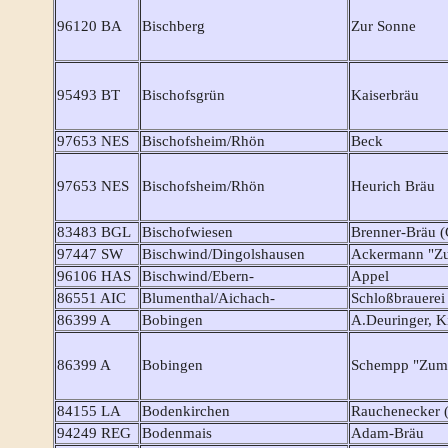
96120 BA
Bischberg
Zur Sonne
95493 BT
Bischofsgrün
Kaiserbräu
97653 NES
Bischofsheim/Rhön
Beck
97653 NES
Bischofsheim/Rhön
Heurich Bräu
83483 BGL
Bischofwiesen
Brenner-Bräu 
97447 SW
Bischwind/Dingolshausen
Ackermann "Z
96106 HAS
Bischwind/Ebern-
Appel
86551 AIC
Blumenthal/Aichach-
Schloßbrauerei
86399 A
Bobingen
A.Deuringer, K
86399 A
Bobingen
Schempp "Zum 
84155 LA
Bodenkirchen
Rauchenecker 
94249 REG
Bodenmais
Adam-Bräu