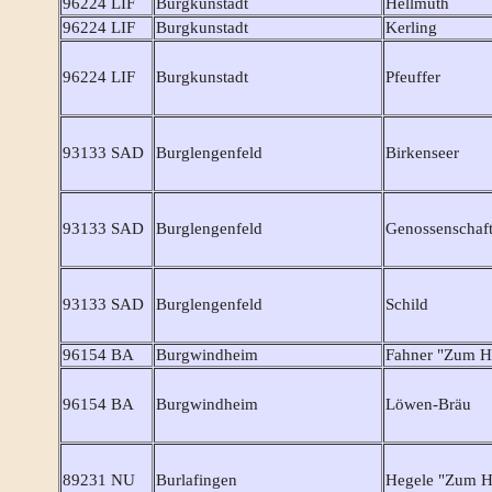
96224 LIF
Burgkunstadt
Hellmuth
96224 LIF
Burgkunstadt
Kerling
96224 LIF
Burgkunstadt
Pfeuffer
93133 SAD
Burglengenfeld
Birkenseer
93133 SAD
Burglengenfeld
Genossenschaft
93133 SAD
Burglengenfeld
Schild
96154 BA
Burgwindheim
Fahner "Zum H
96154 BA
Burgwindheim
Löwen-Bräu
89231 NU
Burlafingen
Hegele "Zum H