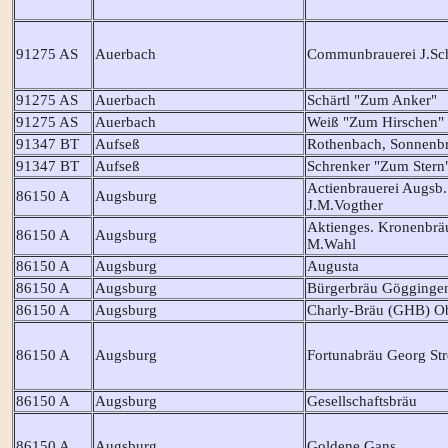
91275 AS
Auerbach
Communbrauerei J.Sc
91275 AS
Auerbach
Schärtl "Zum Anker"
91275 AS
Auerbach
Weiß "Zum Hirschen"
91347 BT
Aufseß
Rothenbach, Sonnenbr
91347 BT
Aufseß
Schrenker "Zum Stern
Actienbrauerei Augsb.
86150 A
Augsburg
J.M.Vogther
Aktienges. Kronenbrä
86150 A
Augsburg
M.Wahl
86150 A
Augsburg
Augusta
86150 A
Augsburg
Bürgerbräu Gögginge
86150 A
Augsburg
Charly-Bräu (GHB) O
86150 A
Augsburg
Fortunabräu Georg Str
86150 A
Augsburg
Gesellschaftsbräu
86150 A
Augsburg
Goldene Gans