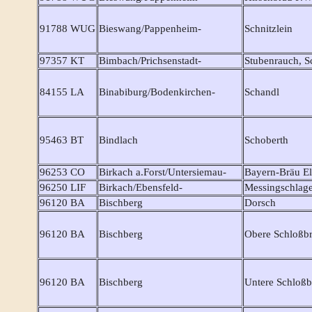
91788 WUG
Bieswang/Pappenheim-
Schnitzlein
97357 KT
Bimbach/Prichsenstadt-
Stubenrauch, S
84155 LA
Binabiburg/Bodenkirchen-
Schandl
95463 BT
Bindlach
Schoberth
96253 CO
Birkach a.Forst/Untersiemau-
Bayern-Bräu El
96250 LIF
Birkach/Ebensfeld-
Messingschlage
96120 BA
Bischberg
Dorsch
96120 BA
Bischberg
Obere Schloßbr
96120 BA
Bischberg
Untere Schloßbr