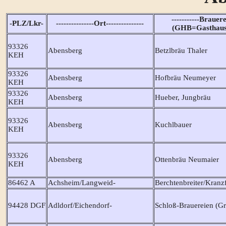
-----------Brauerei
-PLZ/Lkr-
---------------Ort---------------
(GHB=Gasthaus
93326
Abensberg
Betzlbräu Thaler
KEH
93326
Abensberg
Hofbräu Neumeyer
KEH
93326
Abensberg
Hueber, Jungbräu
KEH
93326
Abensberg
Kuchlbauer
KEH
93326
Abensberg
Ottenbräu Neumaier
KEH
86462 A
Achsheim/Langweid-
Berchtenbreiter/Kranz
94428 DGF
Adldorf/Eichendorf-
Schloß-Brauereien (Gr