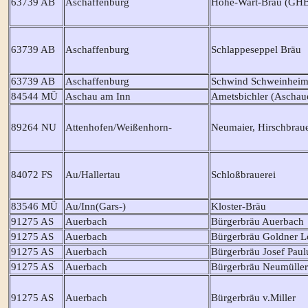
63739 AB
Aschaffenburg
Hohe-Wart-Bräu (GH
63739 AB
Aschaffenburg
Schlappeseppel Bräu
63739 AB
Aschaffenburg
Schwind Schweinhei
84544 MÜ
Aschau am Inn
Ametsbichler (Aschau
89264 NU
Attenhofen/Weißenhorn-
Neumaier, Hirschbraue
84072 FS
Au/Hallertau
Schloßbrauerei
83546 MÜ
Au/Inn(Gars-)
Kloster-Bräu
91275 AS
Auerbach
Bürgerbräu Auerbach
91275 AS
Auerbach
Bürgerbräu Goldner 
91275 AS
Auerbach
Bürgerbräu Josef Paul
91275 AS
Auerbach
Bürgerbräu Neumüller
91275 AS
Auerbach
Bürgerbräu v.Miller